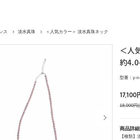
レス
淡水真珠
＜人気カラー＞ 淡水真珠ネック
＜人
約4.0
型番：y-n-
17,10
18,000円
商品詳細
【種類】