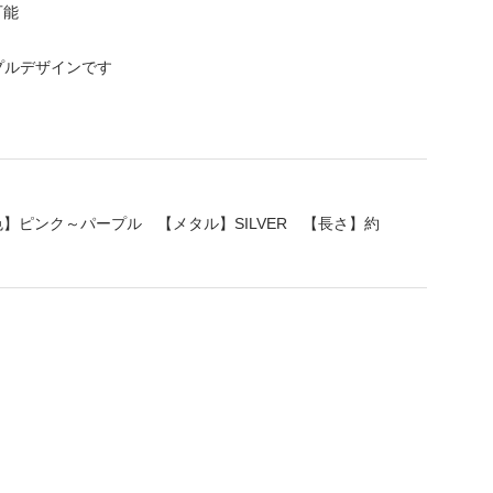
可能
プルデザインです
色】ピンク～パープル 【メタル】SILVER 【長さ】約