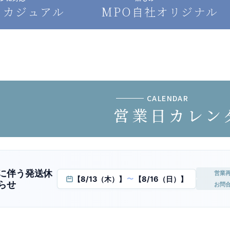
トカジュアル
MPO自社オリジナル
CALENDAR
営業日カレン
に伴う発送休
営業
【8/13（木）】
【8/16（日）】
〜
らせ
お問