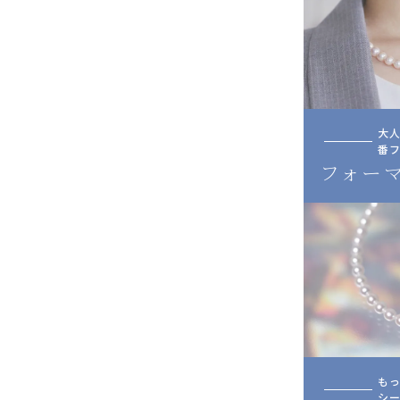
大
番
フォー
も
シー