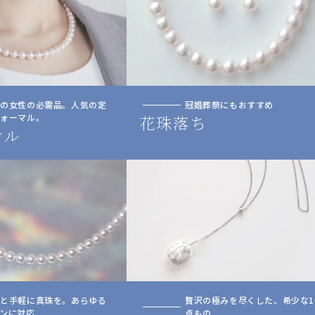
人の女性の必需品。人気の定
冠婚葬祭にもおすすめ
フォーマル。
花珠落ち
マル
っと手軽に真珠を。あらゆる
贅沢の極みを尽くした、希少な1
ンに対応
点もの