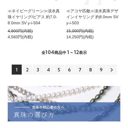
≪ネイビーグリーン≫淡水真
≪アコヤ匹敵≫淡水真珠デザ
珠イヤリング/ピアス 約7.0-
インイヤリング 約8.0mm SV
8.0mm SV y-i-504
y-i-503
4,800円(内税)
15,000円(内税)
4,560円(内税)
14,250円(内税)
104
1 - 12
全
商品中
表示
1
2
3
4
5
6
7
8
9
真珠の初心者の方へ
真珠の選び方