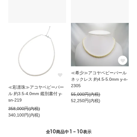
≪希少≫アコヤベビーパール
ネックレス 約4.5-5.0mm y-n-
2305
≪彩凛珠≫アコヤベビーパー
ル 約3.5-4.0mm 鑑別書付 y-
55,000円(内税)
sn-219
52,250円(内税)
358,000円(内税)
340,100円(内税)
10
1 - 10
全
商品中
表示