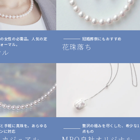
人の女性の必需品。人気の定
冠婚葬祭にもおすすめ
フォーマル。
花珠落ち
マル
っと手軽に真珠を。あらゆる
贅沢の極みを尽くした、希少な1
ンに対応
点もの
トカジュアル
MPO自社オリジナル