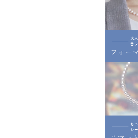
大
番
フォー
も
シー
スマー