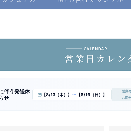
CALENDAR
営業日カレン
に伴う発送休
営業
【8/13（木）】
【8/16（日）】
〜
らせ
お問