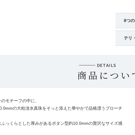
8つ
テリ
DETAILS
商品につい
ラのモチーフの中に、
0.0mmの大粒淡水真珠をそっと添えた華やかで品格漂うブローチ
ふっくらとした厚みがあるボタン型約10.0mmの贅沢なサイズ感