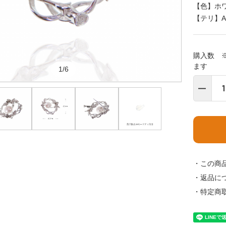
【色】ホワ
【テリ】A
購入数 
ます
1/6
・この商
・返品に
・特定商