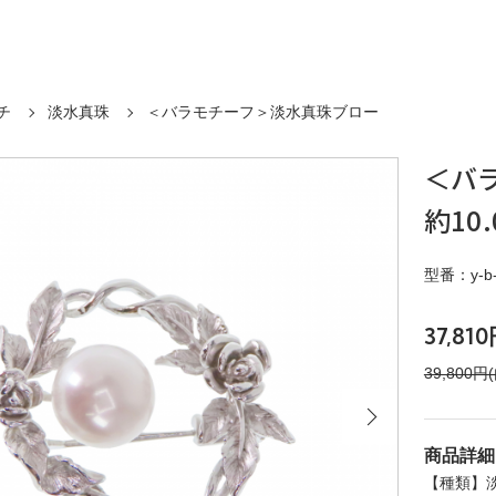
チ
淡水真珠
＜バラモチーフ＞淡水真珠ブロー
＜バ
約10.
型番：y-b-
37,81
39,800円
商品詳細
【種類】