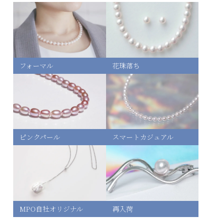
イヤリング
フォーマル
花珠落ち
5,681円(内税)
ピアス（返品交換対象外）
5,681円(内税)
ピンクパール
スマートカジュアル
MPO自社オリジナル
再入荷