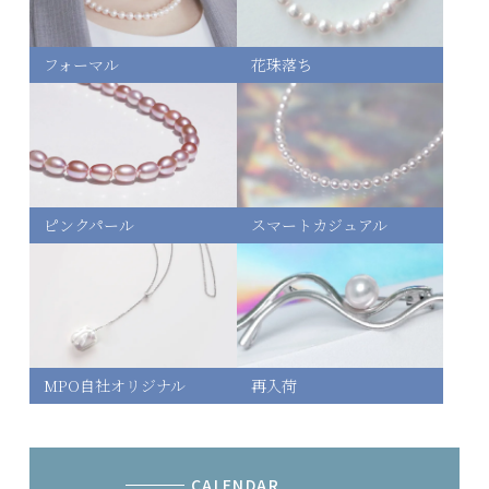
フォーマル
花珠落ち
A：スクエア
47,310円(内税)
在庫：2
B：オーバル
47,310円(内税)
ピンクパール
スマートカジュアル
在庫：2
MPO自社オリジナル
再入荷
CALENDAR