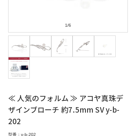
1/6
≪ 人気のフォルム ≫ アコヤ真珠デ
ザインブローチ 約7.5mm SV y-b-
202
型番：y-b-202