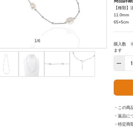
商品詳細
【種類】淡
11.0m
65+5c
1/6
購入数 
ます
・この商
・返品に
・特定商