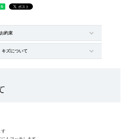
のお約束
・キズについて
て
ます
常にもマッチします