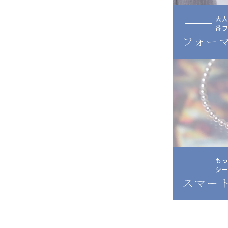
大
番
フォー
も
シー
スマー