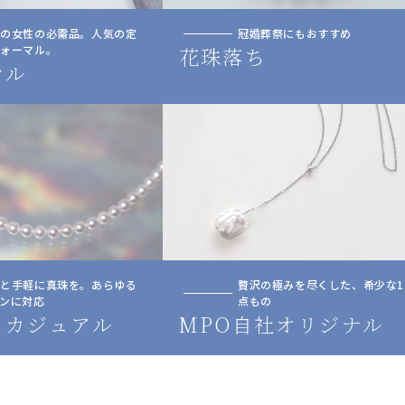
人の女性の必需品。人気の定
冠婚葬祭にもおすすめ
フォーマル。
花珠落ち
マル
っと手軽に真珠を。あらゆる
贅沢の極みを尽くした、希少な1
ンに対応
点もの
トカジュアル
MPO自社オリジナル