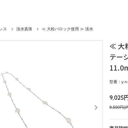
レス
淡水真珠
≪ 大粒バロック使用 ≫ 淡水
≪ 大
テーシ
11.0
型番：y-n-
9,025
9,500円(