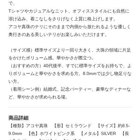
で、
Tシャツやカジュアルなニット、オフィススタイルにも自然に
溶け込み、着こなしをさりげなく上質に格上げします。
アコヤ真珠のテリにそのままで内側から放たれるような優しく
奥行きのある美しいテリがお楽しみいただけます。
（サイズ感）標準サイズより一回り大きく、大珠の領域に片足
をかけたボリューム感。華やかさが際立つ。
（おすすめの方）40代後半、すでに標準サイズをお持ちで、よ
りボリュームと華やかさを求める方。8.0mmでは少し物足りな
い方。
（着用シーン例）結婚式、記念パーティー、豪華なディナーな
ど、華やかさが求められる場。
商品詳細
【種類】アコヤ真珠 【形】セミラウンド 【サイズ】約8.5-
9.0mm 【色】ホワイトピンク系 【メタル】SILVER 【長