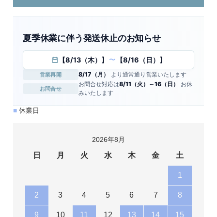
夏季休業に伴う発送休止のお知らせ
【8/13（木）】
【8/16（日）】
〜
8/17（月）
より通常通り営業いたします
営業再開
お問合せ対応は
8/11（火）～16（日）
お休
お問合せ
みいたします
■
休業日
2026年8月
日
月
火
水
木
金
土
1
2
3
4
5
6
7
8
9
10
11
12
13
14
15