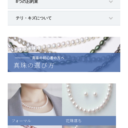
8つのお約束
テリ・キズについて
真珠の初心者の方へ
真珠の選び方
7号
169,100円(内税)
フォーマル
花珠落ち
8号