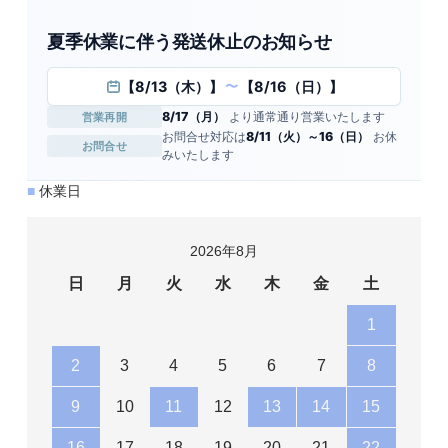
夏季休業に伴う発送休止のお知らせ
14号
169,100円(内税)
【8/13（木）】
【8/16（日）】
〜
8/17（月）
より通常通り営業いたします
営業再開
15号
お問合せ対応は
8/11（火）～16（日）
お休
お問合せ
みいたします
169,100円(内税)
■
休業日
16号(+1000)
170,100円(内税)
2026年8月
日
月
火
水
木
金
土
17号(+2000)
1
171,100円(内税)
2
3
4
5
6
7
8
18号(+3000)
9
10
11
12
13
14
15
172,100円(内税)
16
17
18
19
20
21
22