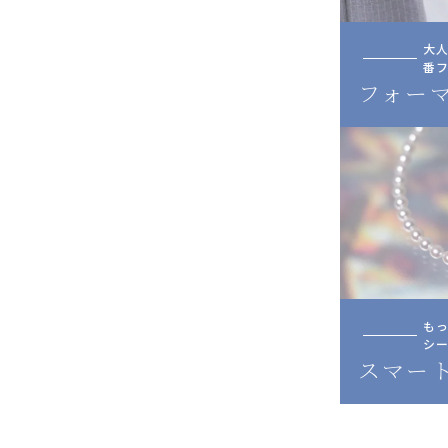
大
番
フォー
も
シー
スマー