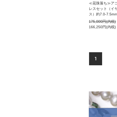
≪花珠落ち≫ア
レスセット（イヤ
ス）約7.0-7.5mm 
175,000円(内税)
166,250円(内税)
1