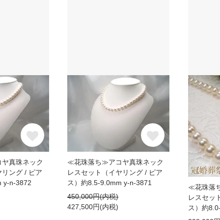
コヤ真珠ネック
≪花珠落ち≫アコヤ真珠ネック
リング / ピア
レスセット（イヤリング / ピア
y-n-3872
ス）約8.5-9.0mm y-n-3871
≪花珠落
450,000円(内税)
レスセット
427,500円(内税)
ス）約8.0-