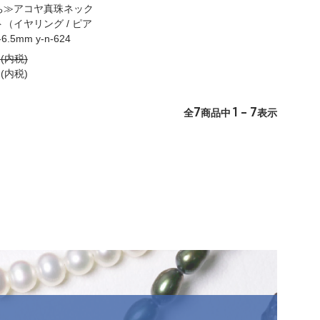
ち≫アコヤ真珠ネック
（イヤリング / ピア
6.5mm y-n-624
円(内税)
円(内税)
7
1 - 7
全
商品中
表示