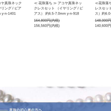
コヤ真珠ネック
≪ 花珠落ち ≫ アコヤ真珠ネッ
≪花珠落
リング / ピア
クレスセット （イヤリング / ピ
レスセット
y-n-1401
アス） 約6.5-7.0mm y-n-918
ス）約6.0-
164,800円(内税)
148,000
156,560円(内税)
140,600
真珠の初心者の方へ