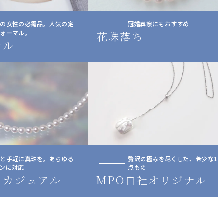
人の女性の必需品。人気の定
冠婚葬祭にもおすすめ
フォーマル。
花珠落ち
マル
っと手軽に真珠を。あらゆる
贅沢の極みを尽くした、希少な1
ンに対応
点もの
トカジュアル
MPO自社オリジナル