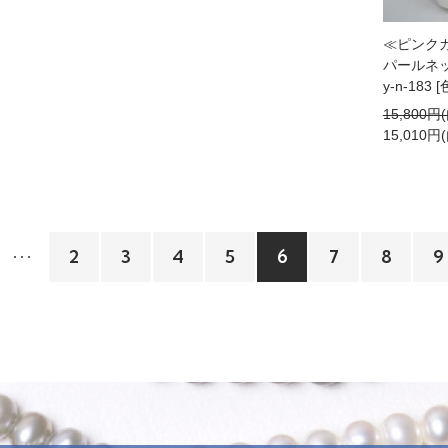
≪ピンク
パールネック
y-n-183
15,800円
15,010円
2
3
4
5
6
7
8
9