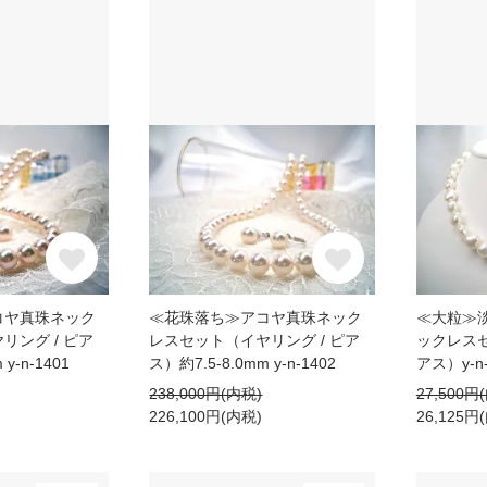
コヤ真珠ネック
≪花珠落ち≫アコヤ真珠ネック
≪大粒≫
リング / ピア
レスセット（イヤリング / ピア
ックレス
y-n-1401
ス）約7.5-8.0mm y-n-1402
アス）y-n-
238,000円(内税)
27,500円
226,100円(内税)
26,125円