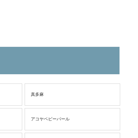
ス
真多麻
アコヤベビーパール