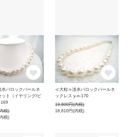
淡水バロックパールネ
≪大粒≫淡水バロックパールネ
セット（イヤリング/ピ
ックレス y-n-170
169
19,800円(内税)
(内税)
18,810円(内税)
(内税)