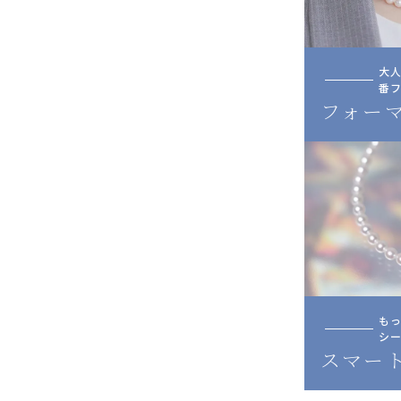
大
番
フォー
も
シー
スマー