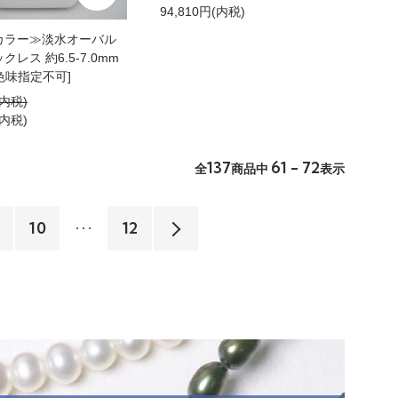
94,810円(内税)
カラー≫淡水オーバル
レス 約6.5-7.0mm
 [色味指定不可]
(内税)
(内税)
137
61 - 72
全
商品中
表示
10
12