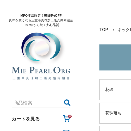
MPO本店限定！毎日5%OFF
真珠を買うなら三重県真珠加工販売共同組合
1977年から続く安心品質
TOP
ネック
花珠
花珠落ち
0
カートを見る