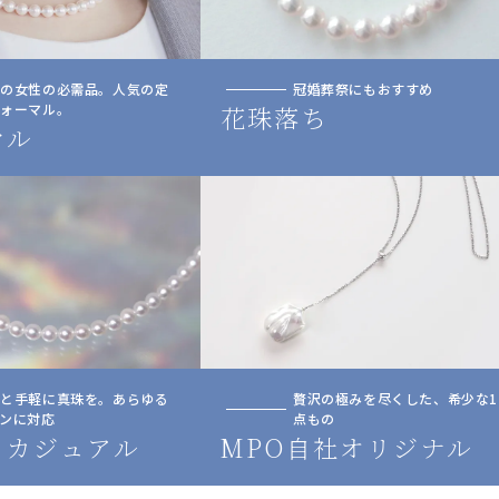
人の女性の必需品。人気の定
冠婚葬祭にもおすすめ
フォーマル。
花珠落ち
マル
っと手軽に真珠を。あらゆる
贅沢の極みを尽くした、希少な1
ンに対応
点もの
トカジュアル
MPO自社オリジナル